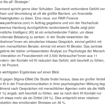
ze-fits-all“-Strategie.“
emand spricht gerne über Schulden. Das damit verbundene Gefühl vo
ham und Verurteilung ist oft die größte Barriere, um finanzielle
hwierigkeiten zu lösen. Eine neue, von PAIR Finance
ww.pairfinance.com) in Auftrag gegebene und von der Hochschule
esenius Hamburg durchgeführte randomisierte Studie zeigt jetzt:
nstliche Intelligenz (KI) ist ein entscheidender Faktor, um diese
otionale Belastung zu senken. In der Studie bewerteten die
ilnehmer*innen ein simuliertes Inkasso-Gespräch, einmal geführt mit
nem menschlichen Berater, einmal mit einem KI-Berater. Das zentrale
gebnis der bisher umfassendsten Analyse zur Psychologie der Mensch
-Interaktion im Finanzbereich mit 3.500 Verbraucher*innen aus 11
ndern: der Kontakt mit KI reduziert das Gefühl, sich beurteilt zu fühlen,
 36 Prozent.
e wichtigsten Ergebnisse auf einen Blick:
KI gegen Stigma-Effekt Die Studie findet heraus, dass ein großer Vortei
n KI in der Finanzkommunikation in ihrer psychologischen Wirkung lieg
hrend nach Gesprächen mit menschlichen Agenten mehr als die Hälft
1 %) angab, sich beurteilt zu fühlen, war es nach dem KI-Kontakt nur
ch etwas mehr als ein Drittel (39 %). Dies entspricht einer relativen
duktion des emotionalen Stresses um 36 %.