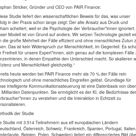
ephan Stricker, Gründer und CEO von PAIR Finance:
iese Studie liefert den wissenschaftlichen Beweis für das, was unser
folg in der Praxis schon lange zeigt: Der alte Ansatz aus Druck und
ham scheitert, weil er die Psychologie der Verbraucher*innen ignoriert.
ser Modell ist von Grund auf anders. Wir setzen Technologie gezielt ei
 die große Mehrheit der Fälle effizient und ohne menschliches Zutun 
sen. Das ist kein Widerspruch zur Menschlichkeit, im Gegenteil. Es scha
e Freiheit für unsere Expert*innen, sich genau auf die komplexen Fälle
nzentrieren, in denen Empathie den Unterschied macht. So skalieren w
fizienz und Menschlichkeit gleichzeitig.“
reits heute werden bei PAIR Finance mehr als 70 % der Fälle rein
chnologisch und ohne menschliches Eingreifen gelöst. Grundlage für
ese intelligente Kommunikationssteuerung ist eine Datenbasis von über
 Milliarden Datenpunkten. Sie ermöglicht es der KI, die Bedürfnisse de
rbraucher*innen zu verstehen und die Interaktion in Echtzeit zu
rsonalisieren.
thodik der Studie
e Studie mit 3.514 Teilnehmern aus elf europäischen Ländern
eutschland, Österreich, Schweiz, Frankreich, Spanien, Portugal, Italien
ederlande, Belgien, Polen, Schweden) liefert ein differenziertes Bild üb