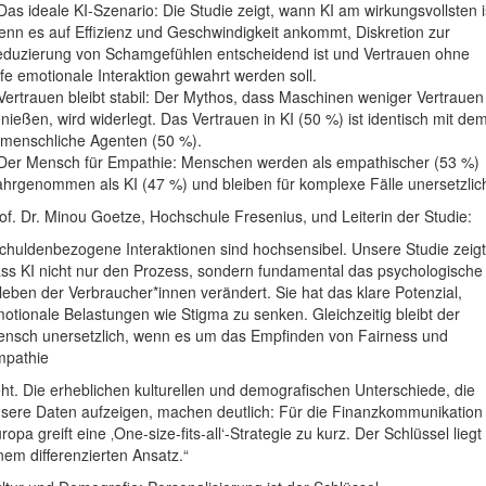
Das ideale KI-Szenario: Die Studie zeigt, wann KI am wirkungsvollsten i
nn es auf Effizienz und Geschwindigkeit ankommt, Diskretion zur
duzierung von Schamgefühlen entscheidend ist und Vertrauen ohne
efe emotionale Interaktion gewahrt werden soll.
Vertrauen bleibt stabil: Der Mythos, dass Maschinen weniger Vertrauen
nießen, wird widerlegt. Das Vertrauen in KI (50 %) ist identisch mit de
 menschliche Agenten (50 %).
Der Mensch für Empathie: Menschen werden als empathischer (53 %)
hrgenommen als KI (47 %) und bleiben für komplexe Fälle unersetzlic
of. Dr. Minou Goetze, Hochschule Fresenius, und Leiterin der Studie:
chuldenbezogene Interaktionen sind hochsensibel. Unsere Studie zeigt
ss KI nicht nur den Prozess, sondern fundamental das psychologische
leben der Verbraucher*innen verändert. Sie hat das klare Potenzial,
otionale Belastungen wie Stigma zu senken. Gleichzeitig bleibt der
nsch unersetzlich, wenn es um das Empfinden von Fairness und
pathie
ht. Die erheblichen kulturellen und demografischen Unterschiede, die
sere Daten aufzeigen, machen deutlich: Für die Finanzkommunikation 
ropa greift eine ‚One-size-fits-all‘-Strategie zu kurz. Der Schlüssel liegt 
nem differenzierten Ansatz.“