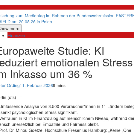
litik
nladung zum Medientag im Rahmen der Bundeswehrmission EASTER
IELD am 20.08.26 in Polen
Show more
Finanzen
Europaweite Studie: KI
reduziert emotionalen Stress
im Inkasso um 36 %
ter Ording
11. Februar 2026
9 mins
rlin (ots) –
Umfassende Analyse von 3.500 Verbraucher*innen in 11 Ländern beleg
 senkt psychologischen Stress signifikant.
Vertrauen in KI im Finanzdialog auf menschlichem Niveau, während de
nsch unersetzlich bei Empathie und Fairness bleibt.
Prof. Dr. Minou Goetze, Hochschule Fresenius Hamburg: „Keine „One-