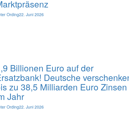
Marktpräsenz
ter Ording
22. Juni 2026
,9 Billionen Euro auf der
rsatzbank! Deutsche verschenke
is zu 38,5 Milliarden Euro Zinsen
m Jahr
ter Ording
22. Juni 2026