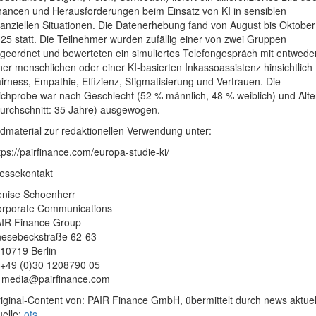
ancen und Herausforderungen beim Einsatz von KI in sensiblen
nanziellen Situationen. Die Datenerhebung fand von August bis Oktober
25 statt. Die Teilnehmer wurden zufällig einer von zwei Gruppen
geordnet und bewerteten ein simuliertes Telefongespräch mit entwede
ner menschlichen oder einer KI-basierten Inkassoassistenz hinsichtlich
irness, Empathie, Effizienz, Stigmatisierung und Vertrauen. Die
ichprobe war nach Geschlecht (52 % männlich, 48 % weiblich) und Alte
urchschnitt: 35 Jahre) ausgewogen.
ldmaterial zur redaktionellen Verwendung unter:
tps://pairfinance.com/europa-studie-ki/
essekontakt
nise Schoenherr
rporate Communications
IR Finance Group
esebeckstraße 62-63
10719 Berlin
 +49 (0)30 1208790 05
:
media@pairfinance.com
iginal-Content von: PAIR Finance GmbH, übermittelt durch news aktuel
elle:
ots