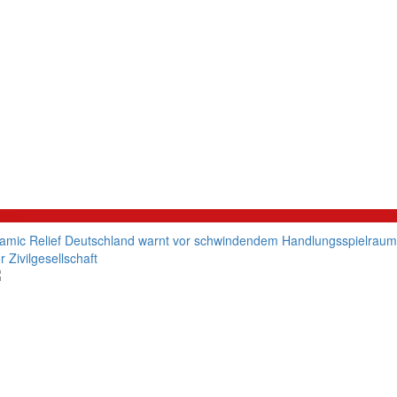
litik
lamic Relief Deutschland warnt vor schwindendem Handlungsspielraum
r Zivilgesellschaft