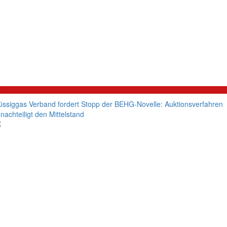
litik
üssiggas Verband fordert Stopp der BEHG-Novelle: Auktionsverfahren
nachteiligt den Mittelstand