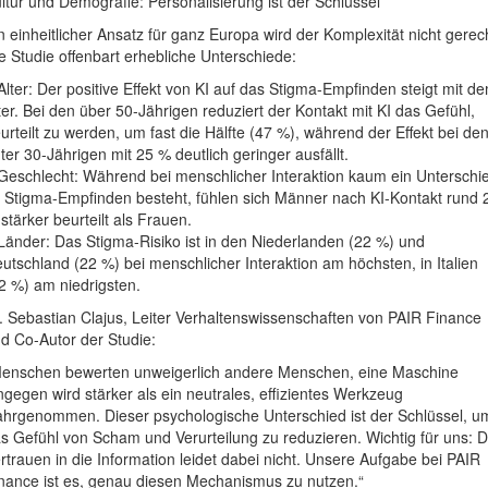
ltur und Demografie: Personalisierung ist der Schlüssel
n einheitlicher Ansatz für ganz Europa wird der Komplexität nicht gerec
e Studie offenbart erhebliche Unterschiede:
Alter: Der positive Effekt von KI auf das Stigma-Empfinden steigt mit d
ter. Bei den über 50-Jährigen reduziert der Kontakt mit KI das Gefühl,
urteilt zu werden, um fast die Hälfte (47 %), während der Effekt bei de
ter 30-Jährigen mit 25 % deutlich geringer ausfällt.
Geschlecht: Während bei menschlicher Interaktion kaum ein Unterschi
 Stigma-Empfinden besteht, fühlen sich Männer nach KI-Kontakt rund 
stärker beurteilt als Frauen.
Länder: Das Stigma-Risiko ist in den Niederlanden (22 %) und
utschland (22 %) bei menschlicher Interaktion am höchsten, in Italien
2 %) am niedrigsten.
. Sebastian Clajus, Leiter Verhaltenswissenschaften von PAIR Finance
d Co-Autor der Studie:
enschen bewerten unweigerlich andere Menschen, eine Maschine
ngegen wird stärker als ein neutrales, effizientes Werkzeug
hrgenommen. Dieser psychologische Unterschied ist der Schlüssel, u
s Gefühl von Scham und Verurteilung zu reduzieren. Wichtig für uns: 
rtrauen in die Information leidet dabei nicht. Unsere Aufgabe bei PAIR
nance ist es, genau diesen Mechanismus zu nutzen.“