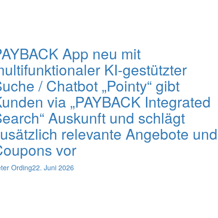
PAYBACK App neu mit
ultifunktionaler KI-gestützter
uche / Chatbot „Pointy“ gibt
unden via „PAYBACK Integrated
earch“ Auskunft und schlägt
usätzlich relevante Angebote und
Coupons vor
ter Ording
22. Juni 2026