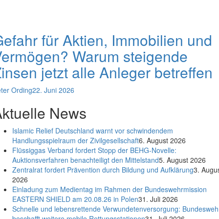
efahr für Aktien, Immobilien und
Vermögen? Warum steigende
insen jetzt alle Anleger betreffen
ter Ording
22. Juni 2026
ktuelle News
Islamic Relief Deutschland warnt vor schwindendem
Handlungsspielraum der Zivilgesellschaft
6. August 2026
Flüssiggas Verband fordert Stopp der BEHG-Novelle:
Auktionsverfahren benachteiligt den Mittelstand
5. August 2026
Zentralrat fordert Prävention durch Bildung und Aufklärung
3. Augu
2026
Einladung zum Medientag im Rahmen der Bundeswehrmission
EASTERN SHIELD am 20.08.26 in Polen
31. Juli 2026
Schnelle und lebensrettende Verwundetenversorgung: Bundesweh
beschafft weitere mobile Rettungsstationen
31. Juli 2026