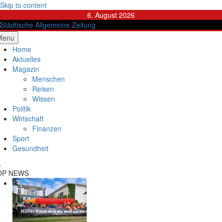
Skip to content
6. August 2026
ädtische Allgemeine Zeitung
Menu
Home
Aktuelles
Magazin
Menschen
Reisen
Wissen
Politik
Wirtschaft
Finanzen
Sport
Gesundheit
OP NEWS