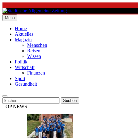
Skip
to
content
Menu
Städtische Allgemeine Zeitung
Home
Aktuelles
Magazin
Menschen
Reisen
Wissen
Politik
Wirtschaft
Finanzen
Sport
Gesundheit
Suchen
nach:
TOP NEWS