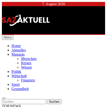
Skip
7. August 2026
to
content
Städtische Allgemeine
Menu
Zeitung
Home
Aktuelles
Magazin
Menschen
Reisen
Wissen
Politik
Wirtschaft
Finanzen
Sport
Gesundheit
Suchen
nach:
TOP NEWS