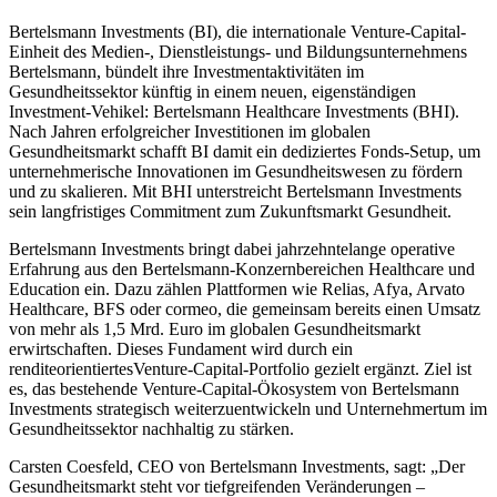
Bertelsmann Investments (BI), die internationale Venture-Capital-
Einheit des Medien-, Dienstleistungs- und Bildungsunternehmens
Bertelsmann, bündelt ihre Investmentaktivitäten im
Gesundheitssektor künftig in einem neuen, eigenständigen
Investment-Vehikel: Bertelsmann Healthcare Investments (BHI).
Nach Jahren erfolgreicher Investitionen im globalen
Gesundheitsmarkt schafft BI damit ein dediziertes Fonds-Setup, um
unternehmerische Innovationen im Gesundheitswesen zu fördern
und zu skalieren. Mit BHI unterstreicht Bertelsmann Investments
sein langfristiges Commitment zum Zukunftsmarkt Gesundheit.
Bertelsmann Investments bringt dabei jahrzehntelange operative
Erfahrung aus den Bertelsmann-Konzernbereichen Healthcare und
Education ein. Dazu zählen Plattformen wie Relias, Afya, Arvato
Healthcare, BFS oder cormeo, die gemeinsam bereits einen Umsatz
von mehr als 1,5 Mrd. Euro im globalen Gesundheitsmarkt
erwirtschaften. Dieses Fundament wird durch ein
renditeorientiertesVenture-Capital-Portfolio gezielt ergänzt. Ziel ist
es, das bestehende Venture-Capital-Ökosystem von Bertelsmann
Investments strategisch weiterzuentwickeln und Unternehmertum im
Gesundheitssektor nachhaltig zu stärken.
Carsten Coesfeld, CEO von Bertelsmann Investments, sagt: „Der
Gesundheitsmarkt steht vor tiefgreifenden Veränderungen –