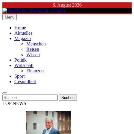
Skip
6. August 2026
to
content
Menu
Städtische Allgemeine Zeitung
Home
Aktuelles
Magazin
Menschen
Reisen
Wissen
Politik
Wirtschaft
Finanzen
Sport
Gesundheit
Suchen
nach:
TOP NEWS