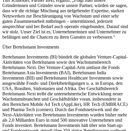
Tim Schneider, Partner BHI, ergänzt: „Fragt man unsere
Gründerinnen und Gründer sowie unsere Partner, würden sie sagen,
dass wir die richtige Mischung aus tiefgehender Expertise, starken
Netzwerken zur Beschleunigung von Wachstum und einer sehr
guten Zusammenarbeit mitbringen – unterstützend, jederzeit
ansprechbar und bei Bedarf auch operativ eingebunden. Darauf sind
wir stolz. Unser Ziel ist es, Unternehmerinnen und Unternehmer zu
befähigen und die Chancen zu ihren Gunsten zu verbessern.“
Über Bertelsmann Investments
Bertelsmann Investments (BI) bündelt die globalen Venture-Capital-
Aktivitäten von Bertelsmann sowie den Wachstumsbereich
Bertelsmann Next. Der Venture-Capital-Arm umfasst die Fonds
Bertelsmann Asia Investments (BAI), Bertelsmann India
Investments (BII) und Bertelsmann Healthcare Investments sowie
ausgewählte Fonds- und Direktbeteiligungen u. a. in Europa, den
USA, Brasilien, Südostasien und Afrika. Der Geschäftsbereich
Bertelsmann Next treibt die unternehmerische Entwicklung neuer
Wachstumsbranchen und Geschäftsfelder voran, insbesondere in
den Bereichen Mobile Ad Tech (AppLike), HR Tech (EMBRACE)
und Pharma Tech (cormeo). Durch das Fondsnetzwerk und die
Next-Aktivitäten von Bertelsmann Investments wurden bisher mehr
als 2,0 Milliarden Euro in rund 500 innovative Unternehmen und
Fonds investiert. Bertelsmann Investments hält über sein Start-up-
und Fondsnetzwerk aktuell über 350 aktive Beteiligungen weltweit.