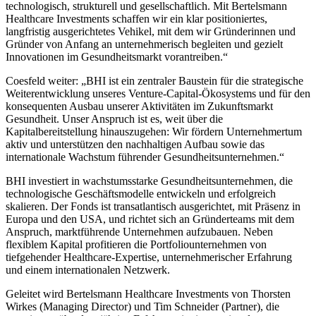
technologisch, strukturell und gesellschaftlich. Mit Bertelsmann
Healthcare Investments schaffen wir ein klar positioniertes,
langfristig ausgerichtetes Vehikel, mit dem wir Gründerinnen und
Gründer von Anfang an unternehmerisch begleiten und gezielt
Innovationen im Gesundheitsmarkt vorantreiben.“
Coesfeld weiter: „BHI ist ein zentraler Baustein für die strategische
Weiterentwicklung unseres Venture-Capital-Ökosystems und für den
konsequenten Ausbau unserer Aktivitäten im Zukunftsmarkt
Gesundheit. Unser Anspruch ist es, weit über die
Kapitalbereitstellung hinauszugehen: Wir fördern Unternehmertum
aktiv und unterstützen den nachhaltigen Aufbau sowie das
internationale Wachstum führender Gesundheitsunternehmen.“
BHI investiert in wachstumsstarke Gesundheitsunternehmen, die
technologische Geschäftsmodelle entwickeln und erfolgreich
skalieren. Der Fonds ist transatlantisch ausgerichtet, mit Präsenz in
Europa und den USA, und richtet sich an Gründerteams mit dem
Anspruch, marktführende Unternehmen aufzubauen. Neben
flexiblem Kapital profitieren die Portfoliounternehmen von
tiefgehender Healthcare-Expertise, unternehmerischer Erfahrung
und einem internationalen Netzwerk.
Geleitet wird Bertelsmann Healthcare Investments von Thorsten
Wirkes (Managing Director) und Tim Schneider (Partner), die