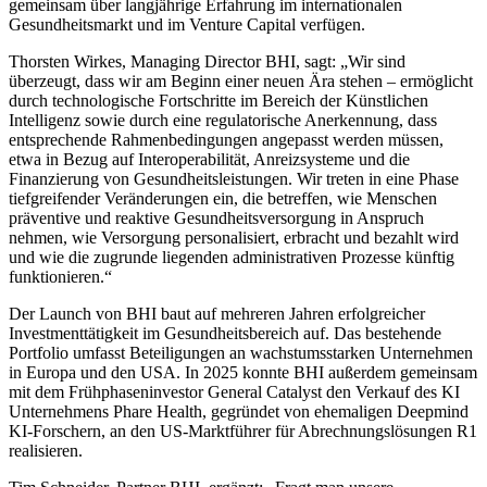
gemeinsam über langjährige Erfahrung im internationalen
Gesundheitsmarkt und im Venture Capital verfügen.
Thorsten Wirkes, Managing Director BHI, sagt: „Wir sind
überzeugt, dass wir am Beginn einer neuen Ära stehen – ermöglicht
durch technologische Fortschritte im Bereich der Künstlichen
Intelligenz sowie durch eine regulatorische Anerkennung, dass
entsprechende Rahmenbedingungen angepasst werden müssen,
etwa in Bezug auf Interoperabilität, Anreizsysteme und die
Finanzierung von Gesundheitsleistungen. Wir treten in eine Phase
tiefgreifender Veränderungen ein, die betreffen, wie Menschen
präventive und reaktive Gesundheitsversorgung in Anspruch
nehmen, wie Versorgung personalisiert, erbracht und bezahlt wird
und wie die zugrunde liegenden administrativen Prozesse künftig
funktionieren.“
Der Launch von BHI baut auf mehreren Jahren erfolgreicher
Investmenttätigkeit im Gesundheitsbereich auf. Das bestehende
Portfolio umfasst Beteiligungen an wachstumsstarken Unternehmen
in Europa und den USA. In 2025 konnte BHI außerdem gemeinsam
mit dem Frühphaseninvestor General Catalyst den Verkauf des KI
Unternehmens Phare Health, gegründet von ehemaligen Deepmind
KI-Forschern, an den US-Marktführer für Abrechnungslösungen R1
realisieren.