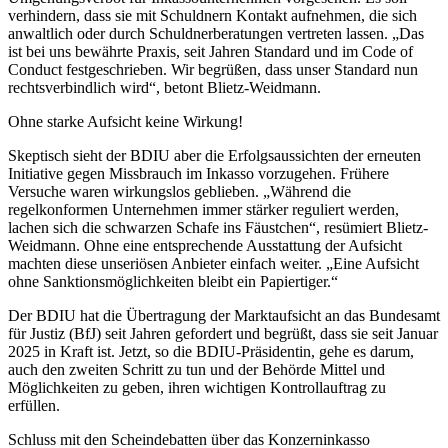
verhindern, dass sie mit Schuldnern Kontakt aufnehmen, die sich
anwaltlich oder durch Schuldnerberatungen vertreten lassen. „Das
ist bei uns bewährte Praxis, seit Jahren Standard und im Code of
Conduct festgeschrieben. Wir begrüßen, dass unser Standard nun
rechtsverbindlich wird“, betont Blietz-Weidmann.
Ohne starke Aufsicht keine Wirkung!
Skeptisch sieht der BDIU aber die Erfolgsaussichten der erneuten
Initiative gegen Missbrauch im Inkasso vorzugehen. Frühere
Versuche waren wirkungslos geblieben. „Während die
regelkonformen Unternehmen immer stärker reguliert werden,
lachen sich die schwarzen Schafe ins Fäustchen“, resümiert Blietz-
Weidmann. Ohne eine entsprechende Ausstattung der Aufsicht
machten diese unseriösen Anbieter einfach weiter. „Eine Aufsicht
ohne Sanktionsmöglichkeiten bleibt ein Papiertiger.“
Der BDIU hat die Übertragung der Marktaufsicht an das Bundesamt
für Justiz (BfJ) seit Jahren gefordert und begrüßt, dass sie seit Januar
2025 in Kraft ist. Jetzt, so die BDIU-Präsidentin, gehe es darum,
auch den zweiten Schritt zu tun und der Behörde Mittel und
Möglichkeiten zu geben, ihren wichtigen Kontrollauftrag zu
erfüllen.
Schluss mit den Scheindebatten über das Konzerninkasso