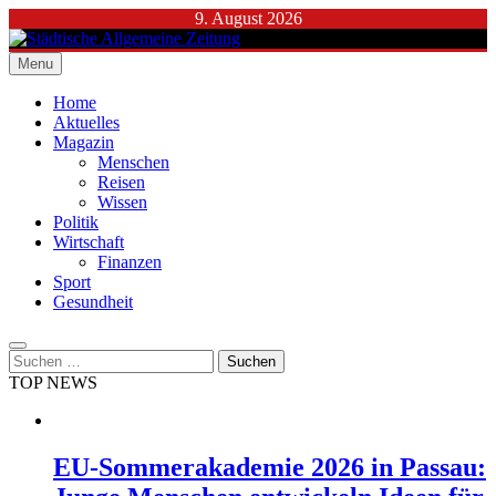
Skip
9. August 2026
to
content
Menu
Städtische Allgemeine Zeitung
Home
Aktuelles
Magazin
Menschen
Reisen
Wissen
Politik
Wirtschaft
Finanzen
Sport
Gesundheit
Suchen
nach:
TOP NEWS
EU-Sommerakademie 2026 in Passau: