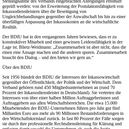
Stellungnahme des Verbands eingebrachten Anregungen ernsthaft
geprüft werden: von der Erweiterung der Postulationsfähigkeit von
Inkassodienstleistern über die Beseitigung von
Ungleichbehandlungen gegenüber der Anwaltschaft bis hin zu einer
überfälligen Anpassung der Inkassokosten an die wirtschaftliche
Realität.
Der BDIU hat in den vergangenen Jahren bewiesen, dass er zu
konstruktiver Mitarbeit und einer gewissen Leidensfähigkeit in der
Lage ist. Blietz-Weidmann: „Zusammenarbeit ist aber nicht, dass die
einen eine Ansage machen und die anderen spuren. Zusammenarbeit
braucht den Dialog – und den bieten wir gern an.“
Über den BDIU
Seit 1956 bündelt der BDIU die Interessen der Inkassowirtschaft
gegenüber der Öffentlichkeit, der Politik und der Wirtschaft. Dem
Verband gehören rund 450 Mitgliedsunternehmen an (rund 70
Prozent der Inkassodienstleister in Deutschland). Sie vertreten die
Interessen von über einer halben Million Auftraggeberinnen und
Auftraggebern aus allen Wirtschaftsbereichen. Die etwa 15.000
Mitarbeitenden der BDIU-Unternehmen führen pro Jahr gut fünf
Milliarden Euro aus mehr als 90 Millionen Bestandsforderungen in
den Wirtschaftskreislauf zurück. In fast 80 Prozent der Fälle sorgen
sie durch ihre professionelle Rechtsdienstleistung für Klärung und
entlasten damit sowohl die Unternehmen als auch die Justiz