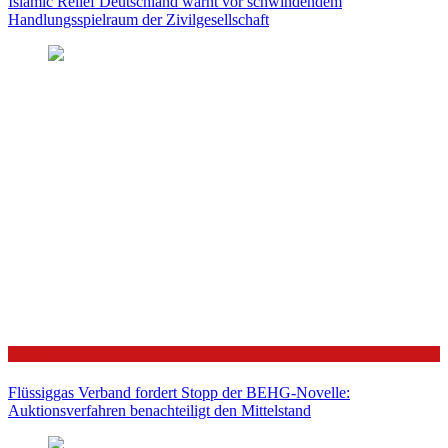
Islamic Relief Deutschland warnt vor schwindendem
Handlungsspielraum der Zivilgesellschaft
Politik
Flüssiggas Verband fordert Stopp der BEHG-Novelle:
Auktionsverfahren benachteiligt den Mittelstand