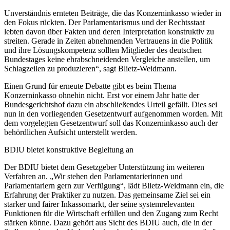
Unverständnis ernteten Beiträge, die das Konzerninkasso wieder in
den Fokus rückten. Der Parlamentarismus und der Rechtsstaat
lebten davon über Fakten und deren Interpretation konstruktiv zu
streiten. Gerade in Zeiten abnehmenden Vertrauens in die Politik
und ihre Lösungskompetenz sollten Mitglieder des deutschen
Bundestages keine ehrabschneidenden Vergleiche anstellen, um
Schlagzeilen zu produzieren“, sagt Blietz-Weidmann.
Einen Grund für erneute Debatte gibt es beim Thema
Konzerninkasso ohnehin nicht. Erst vor einem Jahr hatte der
Bundesgerichtshof dazu ein abschließendes Urteil gefällt. Dies sei
nun in den vorliegenden Gesetzentwurf aufgenommen worden. Mit
dem vorgelegten Gesetzentwurf soll das Konzerninkasso auch der
behördlichen Aufsicht unterstellt werden.
BDIU bietet konstruktive Begleitung an
Der BDIU bietet dem Gesetzgeber Unterstützung im weiteren
Verfahren an. „Wir stehen den Parlamentarierinnen und
Parlamentariern gern zur Verfügung“, lädt Blietz-Weidmann ein, die
Erfahrung der Praktiker zu nutzen. Das gemeinsame Ziel sei ein
starker und fairer Inkassomarkt, der seine systemrelevanten
Funktionen für die Wirtschaft erfüllen und den Zugang zum Recht
stärken könne. Dazu gehört aus Sicht des BDIU auch, die in der