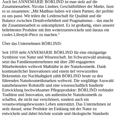
Auch bei ANNEMARIE BÖRLIND ist man stolz auf die
Zusammenarbeit. Nicolas Lindner, Geschäftsführer der Marke, fasst
es so zusammen: „Mit Matthias haben wir einen Partner, der perfekt
zu uns passt. Wir teilen die Leidenschaft für Qualität und die
Balance zwischen Detailverliebtheit und Pragmatismus – das macht
die Zusammenarbeit so unkompliziert. Es ist großartig, eines unserer
beliebtesten Produkte mit ihm weiterzuentwickeln und daraus ein
cooles Lifestyle-Piece zu machen.“
Über das Unternehmen BÖRLIND:
Seit 1959 steht ANNEMARIE BÖRLIND für eine einzigartige
Symbiose von Natur und Wissenschaft. Im Schwarzwald ansässig,
setzt das Familienunternehmen mit über 280 engagierten
Mitarbeitenden weltweit Maßstäbe in der Naturkosmetik. Dank
kontinuierlicher Innovationen und einem tief verwurzelten
Bekenntnis zur Nachhaltigkeit zählt BÖRLIND heute zu den
führenden Naturkosmetikmarken weltweit. Die sorgfältige Auswahl
naturbelassener Rohstoffe und eine wissenschaftlich fundierte
Entwicklung hochwirksamer Pflegeprodukte: BÖRLIND verbindet
Tradition und Innovation, um authentische Naturkosmetik zu
schaffen, die nicht nur verschönert, sondern auch ein
verantwortungsbewusstes Leben unterstützt. Das Unternehmen ist
stolz darauf, seine Produkte im Einklang mit der Natur zu
entwickeln und dabei höchste soziale und ökologische Standards