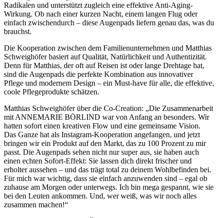
Radikalen und unterstützt zugleich eine effektive Anti-Aging-
Wirkung. Ob nach einer kurzen Nacht, einem langen Flug oder
einfach zwischendurch – diese Augenpads liefern genau das, was du
brauchst.
Die Kooperation zwischen dem Familienunternehmen und Matthias
Schweighöfer basiert auf Qualität, Natürlichkeit und Authentizität.
Denn für Matthias, der oft auf Reisen ist oder lange Drehtage hat,
sind die Augenpads die perfekte Kombination aus innovativer
Pflege und modernem Design – ein Must-have für alle, die effektive,
coole Pflegeprodukte schätzen.
Matthias Schweighöfer über die Co-Creation: „Die Zusammenarbeit
mit ANNEMARIE BÖRLIND war von Anfang an besonders. Wir
hatten sofort einen kreativen Flow und eine gemeinsame Vision.
Das Ganze hat als Instagram-Kooperation angefangen, und jetzt
bringen wir ein Produkt auf den Markt, das zu 100 Prozent zu mir
passt. Die Augenpads sehen nicht nur super aus, sie haben auch
einen echten Sofort-Effekt: Sie lassen dich direkt frischer und
erholter aussehen – und das trägt total zu deinem Wohlbefinden bei.
Für mich war wichtig, dass sie einfach anzuwenden sind – egal ob
zuhause am Morgen oder unterwegs. Ich bin mega gespannt, wie sie
bei den Leuten ankommen. Und, wer weiß, was wir noch alles
zusammen machen!“