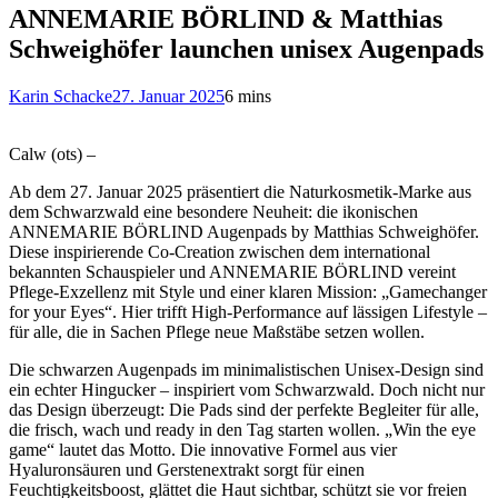
ANNEMARIE BÖRLIND & Matthias
Schweighöfer launchen unisex Augenpads
Karin Schacke
27. Januar 2025
6 mins
Calw (ots) –
Ab dem 27. Januar 2025 präsentiert die Naturkosmetik-Marke aus
dem Schwarzwald eine besondere Neuheit: die ikonischen
ANNEMARIE BÖRLIND Augenpads by Matthias Schweighöfer.
Diese inspirierende Co-Creation zwischen dem international
bekannten Schauspieler und ANNEMARIE BÖRLIND vereint
Pflege-Exzellenz mit Style und einer klaren Mission: „Gamechanger
for your Eyes“. Hier trifft High-Performance auf lässigen Lifestyle –
für alle, die in Sachen Pflege neue Maßstäbe setzen wollen.
Die schwarzen Augenpads im minimalistischen Unisex-Design sind
ein echter Hingucker – inspiriert vom Schwarzwald. Doch nicht nur
das Design überzeugt: Die Pads sind der perfekte Begleiter für alle,
die frisch, wach und ready in den Tag starten wollen. „Win the eye
game“ lautet das Motto. Die innovative Formel aus vier
Hyaluronsäuren und Gerstenextrakt sorgt für einen
Feuchtigkeitsboost, glättet die Haut sichtbar, schützt sie vor freien