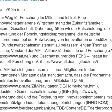
rlin/Köln (ots) –
er Weg für Forschung im Mittelstand ist frei. Eine
novationsgetriebene Wirtschaft stärkt die Zukunftsfähigkeit
serer Gesellschaft. Daher begrüßen wir die Entscheidung, die
erwaltung der Forschungsförderprogramme, die deutsche
ternehmen bei der Entwicklung von Innovationen unterstützen,
 Bundeswirtschaftsministerium zu belassen“, erklärt Thomas
iche, Vorstand der AIF – Allianz für Industrie und Forschung e.
ttps://www.aif.de/) und Geschäftsführer des FEhS – Institut für
ustoff-Forschung e.V. (https://www.aif.de/mitglied/fehs/)
e AIF hat sich gemeinsam mit ihren Mitgliedern in den
ergangenen Monaten dafür stark gemacht, dass die Programme
ntrales Innovationsprogramm Mittelstand (ZIM)
https://www.zim.de/ZIM/Navigation/DE/Home/home.html),
dustrielle Gemeinschaftsforschung (IGF) (https://www.igf-
erderung.de/) und die Förderung von Innovationskompetenz mit
emeinnützigen Industrieforschungseinrichtungen (INNO-KOM)
https://www.foerderdatenbank.de/FDB/Content/DE/Foerderprog