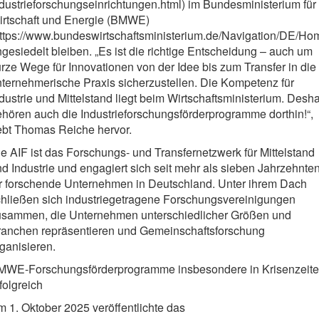
dustrieforschungseinrichtungen.html) im Bundesministerium für
irtschaft und Energie (BMWE)
https://www.bundeswirtschaftsministerium.de/Navigation/DE/Ho
gesiedelt bleiben. „Es ist die richtige Entscheidung – auch um
rze Wege für Innovationen von der Idee bis zum Transfer in die
ternehmerische Praxis sicherzustellen. Die Kompetenz für
dustrie und Mittelstand liegt beim Wirtschaftsministerium. Desh
hören auch die Industrieforschungsförderprogramme dorthin!“,
ebt Thomas Reiche hervor.
e AIF ist das Forschungs- und Transfernetzwerk für Mittelstand
d Industrie und engagiert sich seit mehr als sieben Jahrzehnte
ür forschende Unternehmen in Deutschland. Unter ihrem Dach
chließen sich industriegetragene Forschungsvereinigungen
usammen, die Unternehmen unterschiedlicher Größen und
ranchen repräsentieren und Gemeinschaftsforschung
ganisieren.
MWE-Forschungsförderprogramme insbesondere in Krisenzeit
folgreich
 1. Oktober 2025 veröffentlichte das