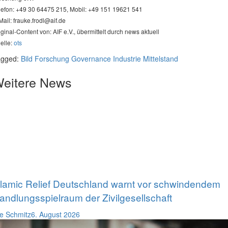
lefon: +49 30 64475 215, Mobil: +49 151 19621 541
Mail:
frauke.frodl@aif.de
iginal-Content von: AIF e.V., übermittelt durch news aktuell
elle:
ots
agged:
Bild
Forschung
Governance
Industrie
Mittelstand
eitere News
slamic Relief Deutschland warnt vor schwindendem
andlungsspielraum der Zivilgesellschaft
e Schmitz
6. August 2026