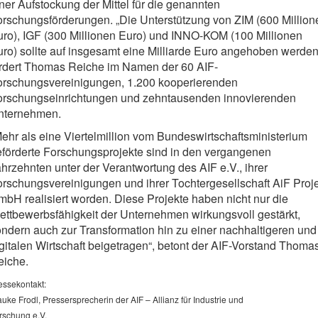
ner Aufstockung der Mittel für die genannten
rschungsförderungen. „Die Unterstützung von ZIM (600 Million
ro), IGF (300 Millionen Euro) und INNO-KOM (100 Millionen
ro) sollte auf insgesamt eine Milliarde Euro angehoben werden
ordert Thomas Reiche im Namen der 60 AIF-
orschungsvereinigungen, 1.200 kooperierenden
orschungseinrichtungen und zehntausenden innovierenden
nternehmen.
ehr als eine Viertelmillion vom Bundeswirtschaftsministerium
förderte Forschungsprojekte sind in den vergangenen
hrzehnten unter der Verantwortung des AIF e.V., ihrer
rschungsvereinigungen und ihrer Tochtergesellschaft AiF Proj
bH realisiert worden. Diese Projekte haben nicht nur die
ttbewerbsfähigkeit der Unternehmen wirkungsvoll gestärkt,
ndern auch zur Transformation hin zu einer nachhaltigeren und
gitalen Wirtschaft beigetragen“, betont der AIF-Vorstand Thoma
eiche.
essekontakt:
auke Frodl, Pressersprecherin der AIF – Allianz für Industrie und
rschung e.V.