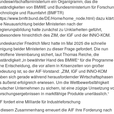
undeswirtschaftsministerium ein Organigramm, das die
uständigkeiten von BMWE und Bundesministerium für Forschun
echnologie und Raumfahrt (BMFTR)
ttps://www.bmftr.bund.de/DE/Home/home_node.html) dazu klärt
e Neuausrichtung beider Ministerien nach der
gierungsbildung hatte zunächst zu Unklarheiten geführt,
sbesondere hinsichtlich des ZIM, der IGF und der INNO-KOM.
ndeskanzler Friedrich Merz hatte im Mai 2025 die schnelle
nigung beider Ministerien zu dieser Frage gefordert. Die nun
troffene Vereinbarung sichert, laut Thomas Reiche, die
uständigkeit „in bewährter Hand des BMWE“ für die Programme
ne Entscheidung, die vor allem in Krisenzeiten von großer
deutung ist, so der AIF-Vorstand: „ZIM, IGF und INNO-KOM
aben sich gerade während herausfordernder Wirtschaftsphasen
s äußerst erfolgreich erwiesen. Um die Wettbewerbsfähigkeit
eutscher Unternehmen zu sichern, ist eine zügige Umsetzung v
rschungsergebnissen in marktfähige Produkte unerlässlich.“
F fordert eine Milliarde für Industrieforschung
n diesem Zusammenhang erneuert die AIF ihre Forderung nach