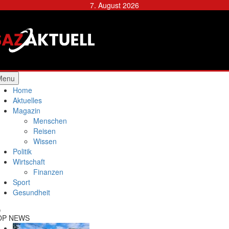
Skip
7. August 2026
to
content
Städtische Allgemeine
Zeitung
Menu
Home
Aktuelles
Magazin
Menschen
Reisen
Wissen
Politik
Wirtschaft
Finanzen
Sport
Gesundheit
OP NEWS