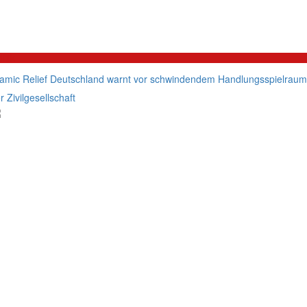
litik
lamic Relief Deutschland warnt vor schwindendem Handlungsspielraum
r Zivilgesellschaft