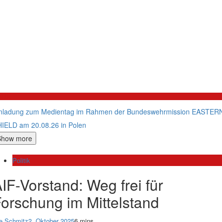
litik
nladung zum Medientag im Rahmen der Bundeswehrmission EASTER
IELD am 20.08.26 in Polen
Show more
Politik
IF-Vorstand: Weg frei für
orschung im Mittelstand
e Schmitz
2. Oktober 2025
6 mins