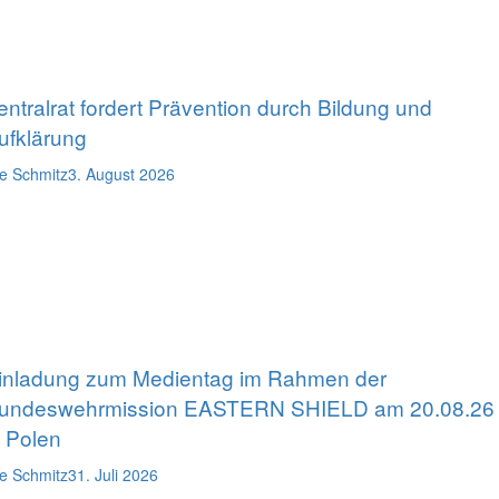
entralrat fordert Prävention durch Bildung und
ufklärung
e Schmitz
3. August 2026
inladung zum Medientag im Rahmen der
undeswehrmission EASTERN SHIELD am 20.08.26
n Polen
e Schmitz
31. Juli 2026