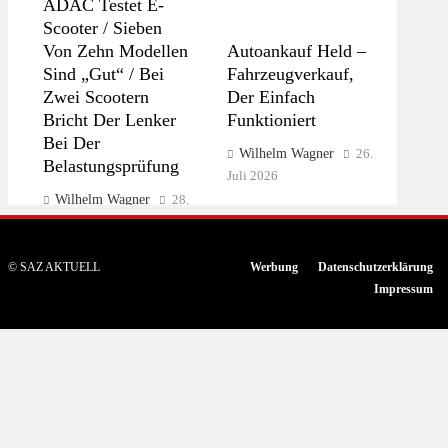
ADAC Testet E-
Scooter / Sieben
Von Zehn Modellen
Autoankauf Held –
Sind „gut“ / Bei
Fahrzeugverkauf,
Zwei Scootern
Der Einfach
Bricht Der Lenker
Funktioniert
Bei Der
Wilhelm Wagner
26.
Belastungsprüfung
Juli 2026
Wilhelm Wagner
28.
Juli 2026
© SAZ AKTUELL
Werbung
Datenschutzerklärung
Impressum
Warum Die Plakette
Oft Ausbleibt –
Personelle
Mängel-
Veränderung In Der
Spitzenreiter 2025:
Geschäftsführung
KÜS Kennt Die
Der Porsche
Schwachstellen Und
Lifestyle GmbH &
Gibt Vor Dem
Co.KG