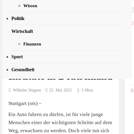
6. August 2026
1000 Betriebe erfüllen
Handlungsspielraum Der
Wissen
Flüssiggas Verband
Zivilgesellschaft
Fordert Stopp Der
die strengen
BEHG-Novelle:
Politik
5. August 2026
Auktionsverfahren
Zentralrat Fordert
Qualitätsanforderungen
Benachteiligt Den
Prävention Durch
Wirtschaft
Mittelstand
Bildung Und
/ TOP Fahrschule 2025:
3. August 2026
Aufklärung
Finanzen
auto motor und sport
Sport
ermittelt die besten
Gesundheit
Institute in Deutschland
Wilhelm Wagner
22. Mai 2025
5 Mins
Stuttgart (ots) –
Ein Auto fahren zu dürfen, ist für viele junge
Menschen einer der wichtigsten Schritte auf dem
Weg, erwachsen zu werden. Doch viele tun sich