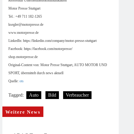
Referentin Unternehmenskommunikation
Motor Presse Stuttgart
Tel.: +49 711 182-1265
ksegler@motorpresse.de
www.motorpresse.de
LinkedIn: https://linkedin.com/company/motor-presse-stuttgart
Facebook: https://facebook.com/motorpresse/
shop.motorpresse.de
Original-Content von: Motor Presse Stuttgart, AUTO MOTOR UND
SPORT, übermittelt durch news aktuell
Quelle:
ots
Tagged:
Auto
Bild
Verbraucher
Weitere News