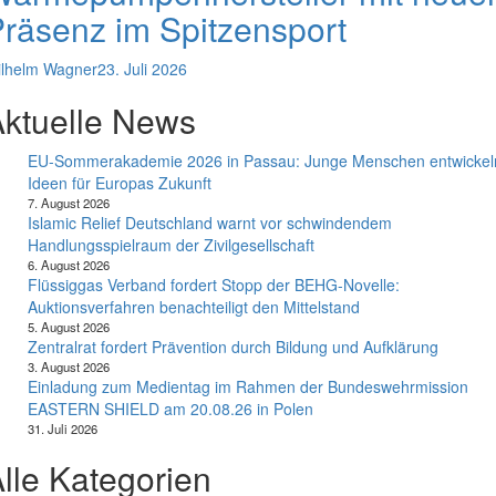
räsenz im Spitzensport
lhelm Wagner
23. Juli 2026
ktuelle News
EU-Sommerakademie 2026 in Passau: Junge Menschen entwickel
Ideen für Europas Zukunft
7. August 2026
Islamic Relief Deutschland warnt vor schwindendem
Handlungsspielraum der Zivilgesellschaft
6. August 2026
Flüssiggas Verband fordert Stopp der BEHG-Novelle:
Auktionsverfahren benachteiligt den Mittelstand
5. August 2026
Zentralrat fordert Prävention durch Bildung und Aufklärung
3. August 2026
Einladung zum Medientag im Rahmen der Bundeswehrmission
EASTERN SHIELD am 20.08.26 in Polen
31. Juli 2026
lle Kategorien