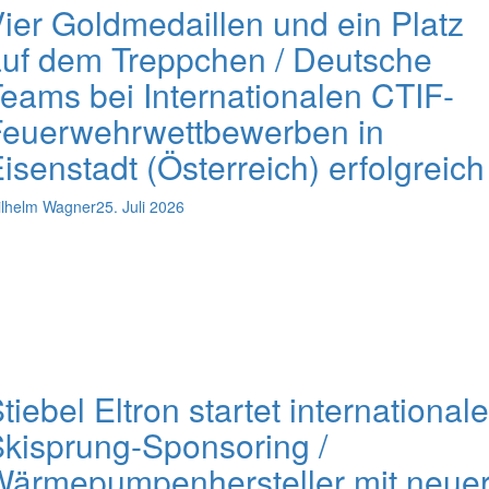
ier Goldmedaillen und ein Platz
uf dem Treppchen / Deutsche
eams bei Internationalen CTIF-
Feuerwehrwettbewerben in
isenstadt (Österreich) erfolgreich
lhelm Wagner
25. Juli 2026
tiebel Eltron startet international
kisprung-Sponsoring /
ärmepumpenhersteller mit neue