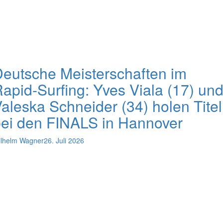
eutsche Meisterschaften im
apid-Surfing: Yves Viala (17) un
aleska Schneider (34) holen Titel
ei den FINALS in Hannover
lhelm Wagner
26. Juli 2026