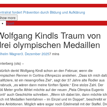
litik
ntralrat fordert Prävention durch Bildung und Aufklärung
Show more
Sport
Wolfgang Kindls Traum von
drei olympischen Medaillen
lhelm Wagner
3. Dezember 2025
7 mins
nterberg (ots) –
türlich denkt Wolfgang Kindl schon an den Februar, wenn die
ympischen Rennen in Cortina d’Ampezzo anstehen. „Dass ich mich daf
alifiziere, ist ein riesengroßes Ziel“, sagt der 37 Jahre alte Rodler aus
nsbruck, „es wären dann meine fünften Spiele.“ Eine stolze Zahl. Der
66 Meter große Athlet möchte auf der neuen „Pista Olimpica Eugenio
nti“ auch Geschichte schreiben. „Wenn ich dabei bin, dann möchte ich
ch mit Medaillen heimfahren – im Einzel und im Doppel“, beschreibt er
ine Ambitionen. Möglich wäre sogar noch Edelmetall mit der Staffel. Dr