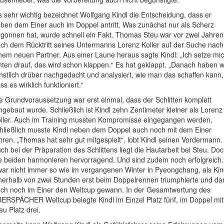
s sehr wichtig bezeichnet Wolfgang Kindl die Entscheidung, dass er
ben dem Einer auch im Doppel antritt. Was zunächst nur als Scherz
gonnen hat, wurde schnell ein Fakt. Thomas Steu war vor zwei Jahren
ch dem Rücktritt seines Untermanns Lorenz Koller auf der Suche nach
nem neuen Partner. Aus einer Laune heraus sagte Kindl: „Ich setze mi
nten drauf, das wird schon klappen.“ Es hat geklappt. „Danach haben w
nstlich drüber nachgedacht und analysiert, wie man das schaffen kann,
ss es wirklich funktioniert.“
e Grundvoraussetzung war erst einmal, dass der Schlitten komplett
gebaut wurde. Schließlich ist Kindl zehn Zentimeter kleiner als Lorenz
ller. Auch im Training mussten Kompromisse eingegangen werden,
hließlich musste Kindl neben dem Doppel auch noch mit dem Einer
hren. „Thomas hat sehr gut mitgespielt“, lobt Kindl seinen Vordermann.
ch bei der Präparation des Schlittens liegt die Hautarbeit bei Steu. Do
e beiden harmonieren hervorragend. Und sind zudem noch erfolgreich.
ar nicht immer so wie im vergangenen Winter in Pyeongchang, als Kin
nerhalb von zwei Stunden erst beim Doppelrennen triumphierte und da
ch noch im Einer den Weltcup gewann. In der Gesamtwertung des
ERSPÄCHER Weltcup belegte Kindl im Einzel Platz fünf, im Doppel mit
eu Platz drei.