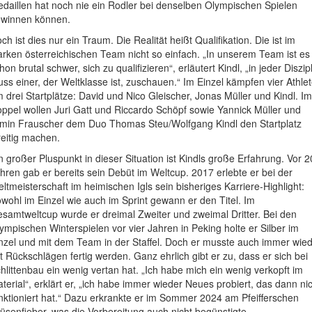
daillen hat noch nie ein Rodler bei denselben Olympischen Spielen
winnen können.
ch ist dies nur ein Traum. Die Realität heißt Qualifikation. Die ist im
arken österreichischen Team nicht so einfach. „In unserem Team ist es
hon brutal schwer, sich zu qualifizieren“, erläutert Kindl, „in jeder Diszip
ss einer, der Weltklasse ist, zuschauen.“ Im Einzel kämpfen vier Athle
 drei Startplätze: David und Nico Gleischer, Jonas Müller und Kindl. Im
ppel wollen Juri Gatt und Riccardo Schöpf sowie Yannick Müller und
min Frauscher dem Duo Thomas Steu/Wolfgang Kindl den Startplatz
reitig machen.
n großer Pluspunkt in dieser Situation ist Kindls große Erfahrung. Vor 2
hren gab er bereits sein Debüt im Weltcup. 2017 erlebte er bei der
ltmeisterschaft im heimischen Igls sein bisheriges Karriere-Highlight:
wohl im Einzel wie auch im Sprint gewann er den Titel. Im
samtweltcup wurde er dreimal Zweiter und zweimal Dritter. Bei den
ympischen Winterspielen vor vier Jahren in Peking holte er Silber im
nzel und mit dem Team in der Staffel. Doch er musste auch immer wie
t Rückschlägen fertig werden. Ganz ehrlich gibt er zu, dass er sich bei
hlittenbau ein wenig vertan hat. „Ich habe mich ein wenig verkopft im
terial“, erklärt er, „ich habe immer wieder Neues probiert, das dann ni
nktioniert hat.“ Dazu erkrankte er im Sommer 2024 am Pfeifferschen
üsenfieber, was die Vorbereitung auch nicht begünstigte.