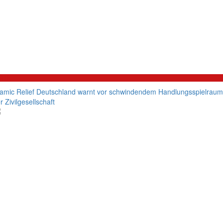
litik
lamic Relief Deutschland warnt vor schwindendem Handlungsspielraum
r Zivilgesellschaft