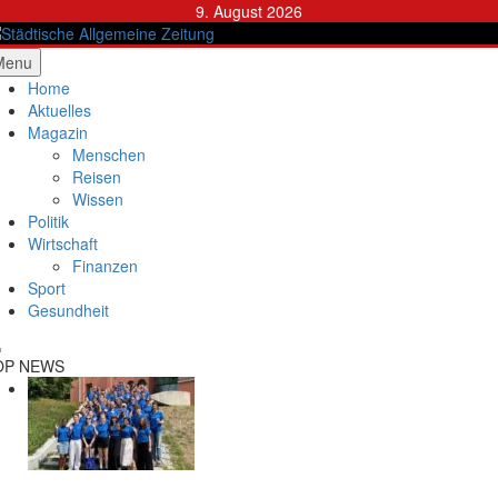
Skip
9. August 2026
to
content
ädtische Allgemeine Zeitung
Menu
Home
Aktuelles
Magazin
Menschen
Reisen
Wissen
Politik
Wirtschaft
Finanzen
Sport
Gesundheit
OP NEWS