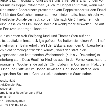
nerseits kann Wolfgang Kindl als Gefühlsfahrer seine Erfahrungen vom
ner mit ins Doppel mitnehmen. „Auch im Doppel spürt man, wenn man
nken muss.“ Andererseits profitiert er vom Doppel wieder für den Einzel
eil ich den Kopf schon immer sehr weit hinten hatte, habe ich sehr we
f optische Signale vertraut, sondern bin nach Gefühl gefahren. Ich
aube, dass ich das im Doppel noch ein wenig mehr ausweiten und auf
n Einsitzer übertragen konnte.“
türlich hatten sich Wolfgang Kindl und Thomas Steu auf den
ltcupauftakt in Innsbruck-Igls gefreut. Sie hatten sich einen Vorteil auf
r heimischen Bahn erhofft. Weil der Eiskanal nach den Umbauarbeiten
ch nicht homologiert werden konnte, findet der Start in die
ympiasaison am kommenden Wochenende (5. bis 7. Dezember) in
nterberg statt. Dass Routinier Kindl es auch in der Ferne kann, hat er
rgangenen Wochenende auf der Olympiabahn in Cortina mit Platz drei
 Einer und Platz vier im Doppel bewiesen. Der Doppelstart bei den
ympischen Spielen in Cortina rückte dadurch ein Stück näher.
essekontakt:
rgit Dengler-Paar
essechefin
ternationaler Rodel Verband (FIL)
nntal 10
471 Berchtesgaden
l.: + 49 179 459 66 30