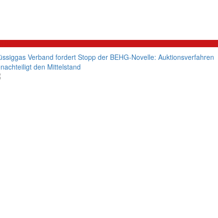
litik
üssiggas Verband fordert Stopp der BEHG-Novelle: Auktionsverfahren
nachteiligt den Mittelstand