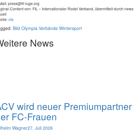
Mail:
press@fil-luge.org
iginal-Content von: FIL – Internationaler Rodel Verband, übermittelt durch news
tuell
elle:
ots
agged:
Bild
Olympia
Verbände
Wintersport
Weitere News
ACV wird neuer Premiumpartner
der FC-Frauen
lhelm Wagner
27. Juli 2026