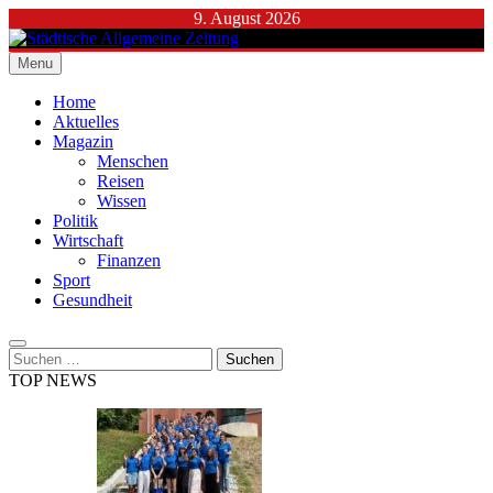
Skip
9. August 2026
to
content
Menu
Städtische Allgemeine Zeitung
Home
Aktuelles
Magazin
Menschen
Reisen
Wissen
Politik
Wirtschaft
Finanzen
Sport
Gesundheit
Suchen
nach:
TOP NEWS