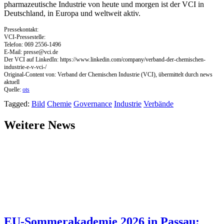
pharmazeutische Industrie von heute und morgen ist der VCI in
Deutschland, in Europa und weltweit aktiv.
Pressekontakt:
VCI-Pressestelle:
Telefon: 069 2556-1496
E-Mail:
presse@vci.de
Der VCI auf LinkedIn: https://www.linkedin.com/company/verband-der-chemischen-
industrie-e-v-vci-/
Original-Content von: Verband der Chemischen Industrie (VCI), übermittelt durch news
aktuell
Quelle:
ots
Tagged:
Bild
Chemie
Governance
Industrie
Verbände
Weitere News
EU-Sommerakademie 2026 in Passau: