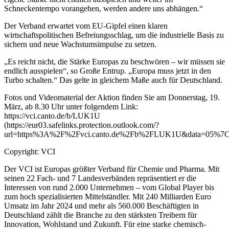
Schneckentempo vorangehen, werden andere uns abhängen.“
Der Verband erwartet vom EU-Gipfel einen klaren
wirtschaftspolitischen Befreiungsschlag, um die industrielle Basis zu
sichern und neue Wachstumsimpulse zu setzen.
„Es reicht nicht, die Stärke Europas zu beschwören – wir müssen sie
endlich ausspielen“, so Große Entrup. „Europa muss jetzt in den
Turbo schalten.“ Das gelte in gleichem Maße auch für Deutschland.
Fotos und Videomaterial der Aktion finden Sie am Donnerstag, 19.
März, ab 8.30 Uhr unter folgendem Link:
https://vci.canto.de/b/LUK1U
(https://eur03.safelinks.protection.outlook.com/?
url=https%3A%2F%2Fvci.canto.de%2Fb%2FLUK1U&data=05%
Copyright: VCI
Der VCI ist Europas größter Verband für Chemie und Pharma. Mit
seinen 22 Fach- und 7 Landesverbänden repräsentiert er die
Interessen von rund 2.000 Unternehmen – vom Global Player bis
zum hoch spezialisierten Mittelständler. Mit 240 Milliarden Euro
Umsatz im Jahr 2024 und mehr als 560.000 Beschäftigten in
Deutschland zählt die Branche zu den stärksten Treibern für
Innovation, Wohlstand und Zukunft. Für eine starke chemisch-