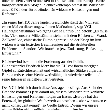
unterstrichen: Zwei Schnecken in Deutschland- und Europa-Farben
transportieren den Slogan „Schneckentempo bremst die Wirtschaft
aus. JETZT den Turbo zünden für wirksame Entlastungen und
Reformen!“
„In seiner fast 150 Jahre langen Geschichte greift der VCI zum
ersten Mal zu dieser ungewohnten Maßnahme“, sagt VCI-
Hauptgeschäftsführer Wolfgang Große Entrup und betont: „Es muss
sein. Viele unserer Mittelständler stehen mit dem Rücken zur Wand.
Zollkonflikte, chinesische Dumpingpreise und der Krieg im Iran
wirken wie ein toxischer Beschleuniger auf die strukturellen
Probleme am Standort. Wir brauchen jetzt Entlastung, Entlastung,
Entlastung.“
Rückenwind bekommt die Forderung aus der Politik:
Bundeskanzler Friedrich Merz hat die EU vor ihrem morgigen
Gipfel zu Entschlossenheit und wirtschaftlicher Stärke aufgerufen.
Europa müsse seine Wettbewerbsfähigkeit wiederherstellen und
seine Interessen selbstbewusst vertreten.
Der VCI sieht sich durch diese Aussagen bestätigt. Aus Sicht der
Branche kommt es jetzt darauf an, diesem Anspruch nun konkrete
Entlastungen und Reformen folgen zu lassen. „Europa hat das
Potenzial, im globalen Wettbewerb zu bestehen – aber wir nutzen es
nicht konsequent genug“, so Große Entrup. „Wenn wir unsere
eigene Stärke nicht endlich ausspielen und weiter im