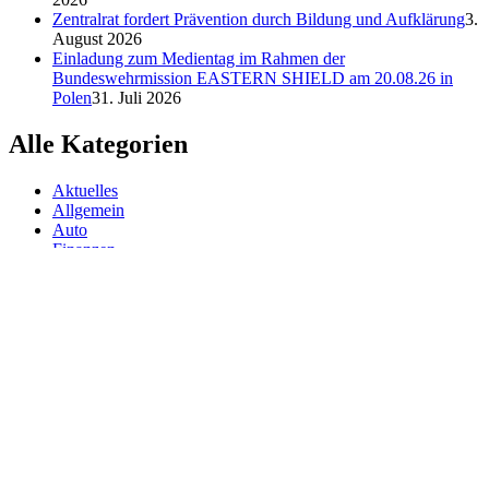
Zentralrat fordert Prävention durch Bildung und Aufklärung
3.
August 2026
Einladung zum Medientag im Rahmen der
Bundeswehrmission EASTERN SHIELD am 20.08.26 in
Polen
31. Juli 2026
Alle Kategorien
Aktuelles
Allgemein
Auto
Finanzen
Gesundheit
Magazin
Menschen
Politik
Reisen
Sport
Testberichte
Wirtschaft
Wissen
© SAZ AKTUELL