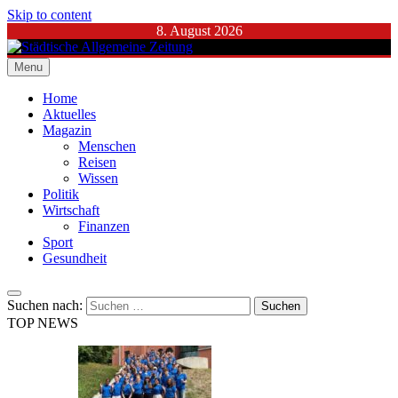
Skip to content
8. August 2026
Menu
Städtische Allgemeine Zeitung
Home
Aktuelles
Magazin
Menschen
Reisen
Wissen
Politik
Wirtschaft
Finanzen
Sport
Gesundheit
Suchen nach:
TOP NEWS