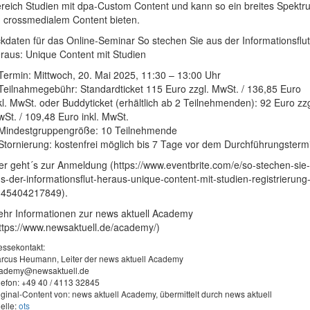
reich Studien mit dpa-Custom Content und kann so ein breites Spektr
 crossmedialem Content bieten.
kdaten für das Online-Seminar So stechen Sie aus der Informationsflut
raus: Unique Content mit Studien
Termin: Mittwoch, 20. Mai 2025, 11:30 – 13:00 Uhr
Teilnahmegebühr: Standardticket 115 Euro zzgl. MwSt. / 136,85 Euro
kl. MwSt. oder Buddyticket (erhältlich ab 2 Teilnehmenden): 92 Euro zzg
St. / 109,48 Euro inkl. MwSt.
Mindestgruppengröße: 10 Teilnehmende
Stornierung: kostenfrei möglich bis 7 Tage vor dem Durchführungsterm
er geht´s zur Anmeldung (https://www.eventbrite.com/e/so-stechen-sie-
s-der-informationsflut-heraus-unique-content-mit-studien-registrierung
145404217849).
hr Informationen zur news aktuell Academy
ttps://www.newsaktuell.de/academy/)
essekontakt:
rcus Heumann, Leiter der news aktuell Academy
ademy@newsaktuell.de
lefon: +49 40 / 4113 32845
iginal-Content von: news aktuell Academy, übermittelt durch news aktuell
elle:
ots