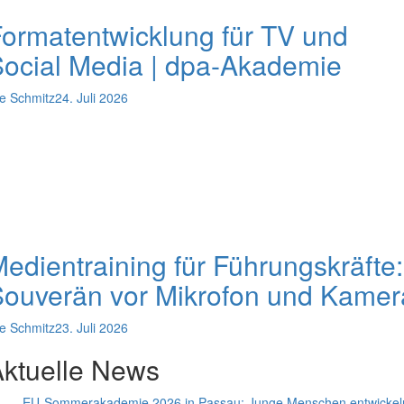
ormatentwicklung für TV und
ocial Media | dpa-Akademie
e Schmitz
24. Juli 2026
edientraining für Führungskräfte:
ouverän vor Mikrofon und Kamer
e Schmitz
23. Juli 2026
ktuelle News
EU-Sommerakademie 2026 in Passau: Junge Menschen entwickel