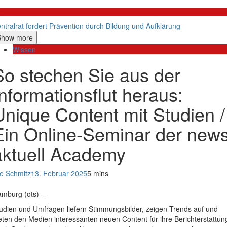
litik
ntralrat fordert Prävention durch Bildung und Aufklärung
Show more
Wissen
So stechen Sie aus der
Informationsflut heraus:
Unique Content mit Studien /
Ein Online-Seminar der new
aktuell Academy
e Schmitz
13. Februar 2025
5 mins
mburg (ots) –
udien und Umfragen liefern Stimmungsbilder, zeigen Trends auf und
eten den Medien interessanten neuen Content für ihre Berichterstattun