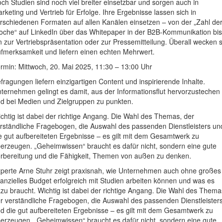
ch Studien sind noch viel breiter einsetzbar und sorgen auch in
rketing und Vertrieb für Erfolge. Ihre Ergebnisse lassen sich in
rschiedenen Formaten auf allen Kanälen einsetzen – von der „Zahl de
che“ auf LinkedIn über das Whitepaper in der B2B-Kommunikation bis
n zur Vertriebspräsentation oder zur Pressemitteilung. Überall wecken s
fmerksamkeit und liefern einen echten Mehrwert.
rmin: Mittwoch, 20. Mai 2025, 11:30 – 13:00 Uhr
fragungen liefern einzigartigen Content und inspirierende Inhalte.
ternehmen gelingt es damit, aus der Informationsflut hervorzustechen
d bei Medien und Zielgruppen zu punkten.
chtig ist dabei der richtige Angang. Die Wahl des Themas, der
rständliche Fragebogen, die Auswahl des passenden Dienstleisters un
e gut aufbereiteten Ergebnisse – es gilt mit dem Gesamtwerk zu
erzeugen. „Geheimwissen“ braucht es dafür nicht, sondern eine gute
rbereitung und die Fähigkeit, Themen von außen zu denken.
perte Arne Stuhr zeigt praxisnah, wie Unternehmen auch ohne großes
nanzielles Budget erfolgreich mit Studien arbeiten können und was es
zu braucht. Wichtig ist dabei der richtige Angang. Die Wahl des Thema
r verständliche Fragebogen, die Auswahl des passenden Dienstleister
d die gut aufbereiteten Ergebnisse – es gilt mit dem Gesamtwerk zu
erzeugen. „Geheimwissen“ braucht es dafür nicht, sondern eine gute