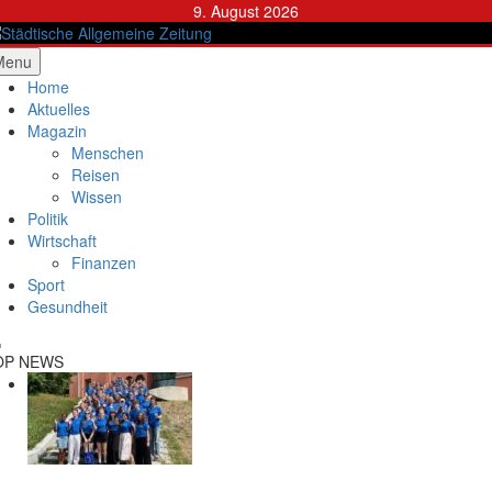
Skip
9. August 2026
to
content
ädtische Allgemeine Zeitung
Menu
Home
Aktuelles
Magazin
Menschen
Reisen
Wissen
Politik
Wirtschaft
Finanzen
Sport
Gesundheit
OP NEWS