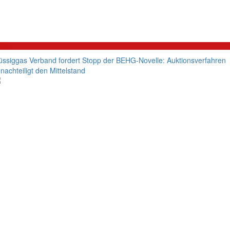
litik
üssiggas Verband fordert Stopp der BEHG-Novelle: Auktionsverfahren
nachteiligt den Mittelstand