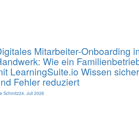
igitales Mitarbeiter-Onboarding i
andwerk: Wie ein Familienbetrie
it LearningSuite.io Wissen sicher
nd Fehler reduziert
e Schmitz
24. Juli 2026