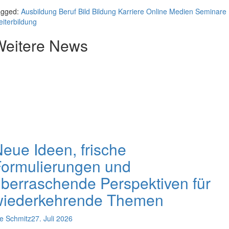
agged:
Ausbildung
Beruf
Bild
Bildung
Karriere
Online Medien
Seminare
iterbildung
Weitere News
eue Ideen, frische
Formulierungen und
berraschende Perspektiven für
wiederkehrende Themen
e Schmitz
27. Juli 2026