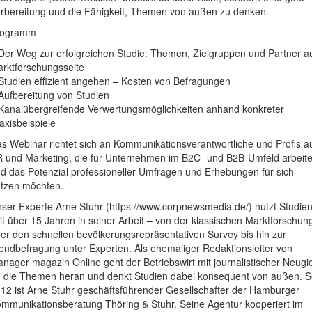
rbereitung und die Fähigkeit, Themen von außen zu denken.
rogramm
Der Weg zur erfolgreichen Studie: Themen, Zielgruppen und Partner a
rktforschungsseite
Studien effizient angehen – Kosten von Befragungen
Aufbereitung von Studien
Kanalübergreifende Verwertungsmöglichkeiten anhand konkreter
axisbeispiele
s Webinar richtet sich an Kommunikationsverantwortliche und Profis a
 und Marketing, die für Unternehmen im B2C- und B2B-Umfeld arbeit
d das Potenzial professioneller Umfragen und Erhebungen für sich
tzen möchten.
ser Experte Arne Stuhr (https://www.corpnewsmedia.de/) nutzt Studie
it über 15 Jahren in seiner Arbeit – von der klassischen Marktforschun
er den schnellen bevölkerungsrepräsentativen Survey bis hin zur
endbefragung unter Experten. Als ehemaliger Redaktionsleiter von
nager magazin Online geht der Betriebswirt mit journalistischer Neugi
 die Themen heran und denkt Studien dabei konsequent von außen. S
12 ist Arne Stuhr geschäftsführender Gesellschafter der Hamburger
mmunikationsberatung Thöring & Stuhr. Seine Agentur kooperiert im