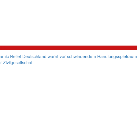
litik
lamic Relief Deutschland warnt vor schwindendem Handlungsspielraum
r Zivilgesellschaft