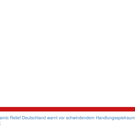
litik
lamic Relief Deutschland warnt vor schwindendem Handlungsspielraum d