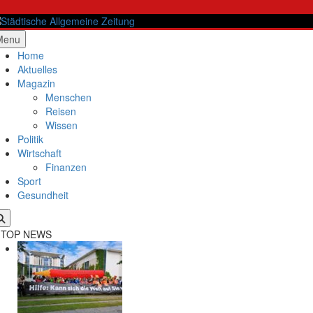
Skip
to
content
ädtische Allgemeine Zeitung
Menu
Home
Aktuelles
Magazin
Menschen
Reisen
Wissen
Politik
Wirtschaft
Finanzen
Sport
Gesundheit
TOP NEWS