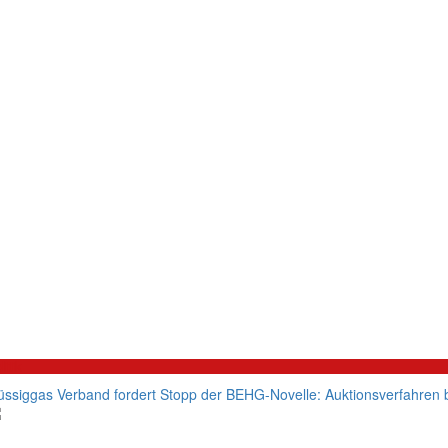
litik
üssiggas Verband fordert Stopp der BEHG-Novelle: Auktionsverfahren b