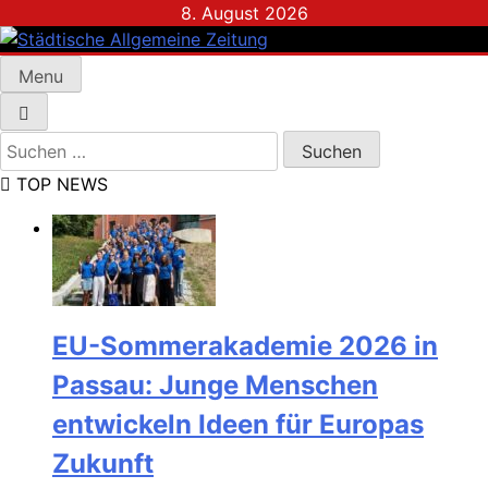
Skip
8. August 2026
to
content
Menu
Städtische Allgemeine Zeitung
Suchen
nach:
TOP NEWS
EU-Sommerakademie 2026 in
Passau: Junge Menschen
entwickeln Ideen für Europas
Zukunft